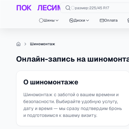
ПОК
ЛЕСИМ
Шины
Диски
размер
:
225/45 R17
Шины
Диски
Оплата
Перейти к основному содержанию
Шиномонтаж
Онлайн-запись на шиномонт
О шиномонтаже
Шиномонтаж с заботой о вашем времени и
безопасности. Выбирайте удобную услугу,
дату и время — мы сразу подтвердим бронь
и подготовимся к вашему визиту.