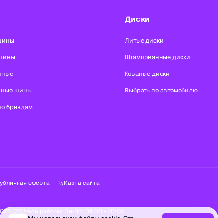
Диски
шины
Литые диски
шины
Штампованные диски
нные
Кованые диски
нные шины
Выбрать по автомобилю
по брендам
убличная оферта
Карта сайта
00252274
Часы работы:
Пн-Вс: 09:00 - 20:00