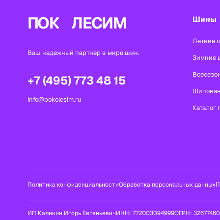
ПОК
ЛЕСИМ
Шины
Летние 
Ваш надежный партнер в мире шин.
Зимние 
Всесезо
+7 (495) 773 48 15
Шипова
info@pokolesim.ru
Каталог 
Политика конфиденциальности
Обработка персональных данных
П
ИП Калинин Игорь Евгеньевич
ИНН:
772003094999
ОГРН:
3267746